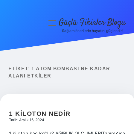
Güçlü Fikirler Blogu
menüyü
aç
Sağlam önerilerle hayatını güçlendir!
Anasayfa
Gizlilik Politikası
Yasal Uyarı
ETIKET:
1 ATOM BOMBASI NE KADAR
ALANI ETKILER
Hakkımızda
1 KILOTON NEDIR
Tarih: Aralık 16, 2024
1 kiloton kaç kg’dır? AĞIRLIK ÖLÇÜMLERİTanımKısa