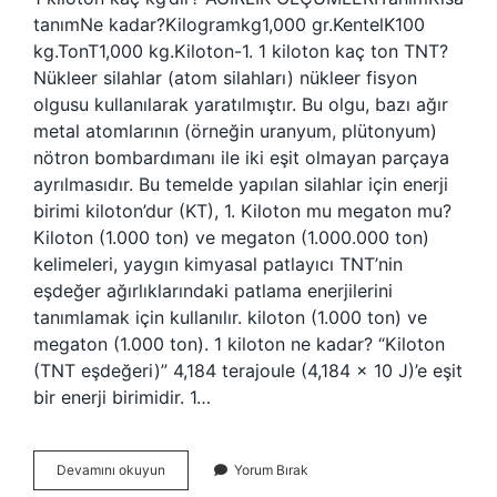
tanımNe kadar?Kilogramkg1,000 gr.KentelK100
kg.TonT1,000 kg.Kiloton-1. 1 kiloton kaç ton TNT?
Nükleer silahlar (atom silahları) nükleer fisyon
olgusu kullanılarak yaratılmıştır. Bu olgu, bazı ağır
metal atomlarının (örneğin uranyum, plütonyum)
nötron bombardımanı ile iki eşit olmayan parçaya
ayrılmasıdır. Bu temelde yapılan silahlar için enerji
birimi kiloton’dur (KT), 1. Kiloton mu megaton mu?
Kiloton (1.000 ton) ve megaton (1.000.000 ton)
kelimeleri, yaygın kimyasal patlayıcı TNT’nin
eşdeğer ağırlıklarındaki patlama enerjilerini
tanımlamak için kullanılır. kiloton (1.000 ton) ve
megaton (1.000 ton). 1 kiloton ne kadar? “Kiloton
(TNT eşdeğeri)” 4,184 terajoule (4,184 × 10 J)’e eşit
bir enerji birimidir. 1…
1
Devamını okuyun
Yorum Bırak
Kiloton