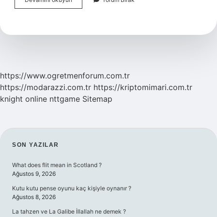
Sabundan
Sıvı
Sabun
Yapılır
Mı
https://www.ogretmenforum.com.tr
https://modarazzi.com.tr
https://kriptomimari.com.tr
knight online
nttgame
Sitemap
SIDEBAR
SON YAZILAR
What does flit mean in Scotland ?
Ağustos 9, 2026
Kutu kutu pense oyunu kaç kişiyle oynanır ?
Ağustos 8, 2026
La tahzen ve La Galibe İllallah ne demek ?