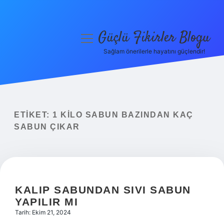
Güçlü Fikirler Blogu
menüyü
aç
Sağlam önerilerle hayatını güçlendir!
Anasayfa
Gizlilik Politikası
Yasal Uyarı
ETIKET:
1 KILO SABUN BAZINDAN KAÇ
SABUN ÇIKAR
Hakkımızda
KALIP SABUNDAN SIVI SABUN
YAPILIR MI
Tarih: Ekim 21, 2024