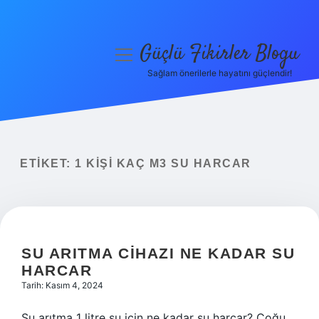
Güçlü Fikirler Blogu
menüyü
aç
Sağlam önerilerle hayatını güçlendir!
Anasayfa
Gizlilik Politikası
Yasal Uyarı
ETIKET:
1 KIŞI KAÇ M3 SU HARCAR
Hakkımızda
SU ARITMA CIHAZI NE KADAR SU
HARCAR
Tarih: Kasım 4, 2024
Su arıtma 1 litre su için ne kadar su harcar? Çoğu