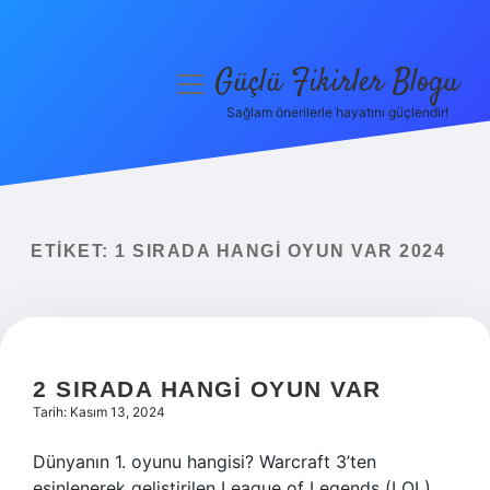
Güçlü Fikirler Blogu
menüyü
aç
Sağlam önerilerle hayatını güçlendir!
Anasayfa
Gizlilik Politikası
Yasal Uyarı
ETIKET:
1 SIRADA HANGI OYUN VAR 2024
Hakkımızda
2 SIRADA HANGI OYUN VAR
Tarih: Kasım 13, 2024
Dünyanın 1. oyunu hangisi? Warcraft 3’ten
esinlenerek geliştirilen League of Legends (LOL)