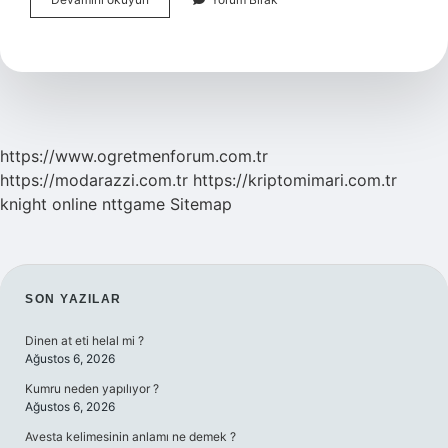
Temmuz
Gecesi
Neden
Oldu
https://www.ogretmenforum.com.tr
https://modarazzi.com.tr
https://kriptomimari.com.tr
knight online
nttgame
Sitemap
SIDEBAR
SON YAZILAR
Dinen at eti helal mi ?
Ağustos 6, 2026
Kumru neden yapılıyor ?
Ağustos 6, 2026
Avesta kelimesinin anlamı ne demek ?