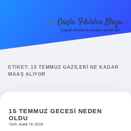
Güçlü Fikirler Blogu
menüyü
aç
Sağlam önerilerle hayatını güçlendir!
Anasayfa
Gizlilik Politikası
Yasal Uyarı
ETIKET:
15 TEMMUZ GAZILERI NE KADAR
MAAŞ ALIYOR
Hakkımızda
15 TEMMUZ GECESI NEDEN
OLDU
Tarih: Aralık 19, 2024