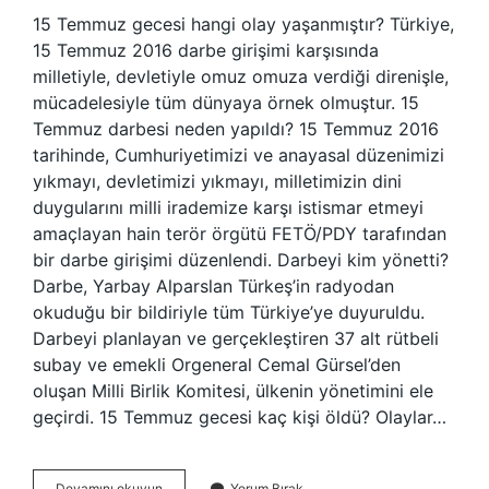
15 Temmuz gecesi hangi olay yaşanmıştır? Türkiye,
15 Temmuz 2016 darbe girişimi karşısında
milletiyle, devletiyle omuz omuza verdiği direnişle,
mücadelesiyle tüm dünyaya örnek olmuştur. 15
Temmuz darbesi neden yapıldı? 15 Temmuz 2016
tarihinde, Cumhuriyetimizi ve anayasal düzenimizi
yıkmayı, devletimizi yıkmayı, milletimizin dini
duygularını milli irademize karşı istismar etmeyi
amaçlayan hain terör örgütü FETÖ/PDY tarafından
bir darbe girişimi düzenlendi. Darbeyi kim yönetti?
Darbe, Yarbay Alparslan Türkeş’in radyodan
okuduğu bir bildiriyle tüm Türkiye’ye duyuruldu.
Darbeyi planlayan ve gerçekleştiren 37 alt rütbeli
subay ve emekli Orgeneral Cemal Gürsel’den
oluşan Milli Birlik Komitesi, ülkenin yönetimini ele
geçirdi. 15 Temmuz gecesi kaç kişi öldü? Olaylar…
15
Devamını okuyun
Yorum Bırak