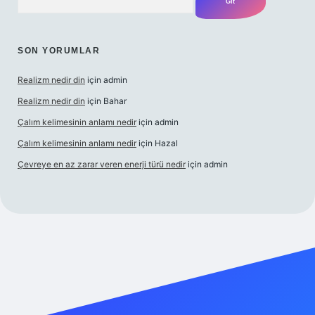
SON YORUMLAR
Realizm nedir din
için
admin
Realizm nedir din
için
Bahar
Çalım kelimesinin anlamı nedir
için
admin
Çalım kelimesinin anlamı nedir
için
Hazal
Çevreye en az zarar veren enerji türü nedir
için
admin
elexbet güncel giriş
betexper bahis