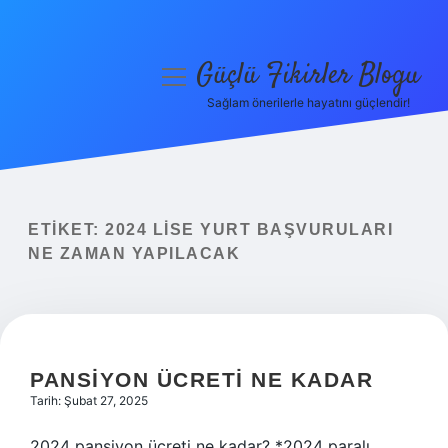
Güçlü Fikirler Blogu
menüyü
aç
Sağlam önerilerle hayatını güçlendir!
Anasayfa
Gizlilik Politikası
Yasal Uyarı
ETIKET:
2024 LISE YURT BAŞVURULARI
NE ZAMAN YAPILACAK
Hakkımızda
PANSIYON ÜCRETI NE KADAR
Tarih: Şubat 27, 2025
2024 pansiyon ücreti ne kadar? *2024 paralı