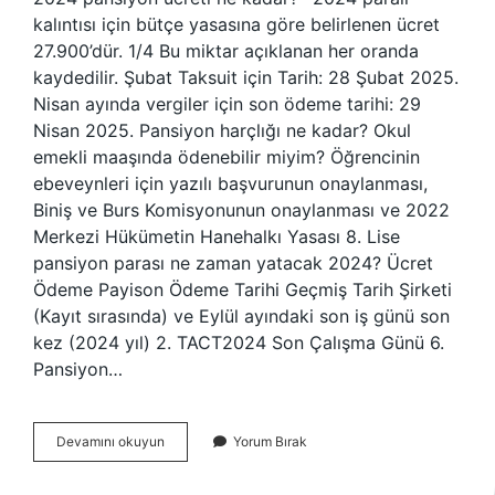
kalıntısı için bütçe yasasına göre belirlenen ücret
27.900’dür. 1/4 Bu miktar açıklanan her oranda
kaydedilir. Şubat Taksuit için Tarih: 28 Şubat 2025.
Nisan ayında vergiler için son ödeme tarihi: 29
Nisan 2025. Pansiyon harçlığı ne kadar? Okul
emekli maaşında ödenebilir miyim? Öğrencinin
ebeveynleri için yazılı başvurunun onaylanması,
Biniş ve Burs Komisyonunun onaylanması ve 2022
Merkezi Hükümetin Hanehalkı Yasası 8. Lise
pansiyon parası ne zaman yatacak 2024? Ücret
Ödeme Payison Ödeme Tarihi Geçmiş Tarih Şirketi
(Kayıt sırasında) ve Eylül ayındaki son iş günü son
kez (2024 yıl) 2. TACT2024 Son Çalışma Günü 6.
Pansiyon…
Pansiyon
Devamını okuyun
Yorum Bırak
Ücreti
Ne