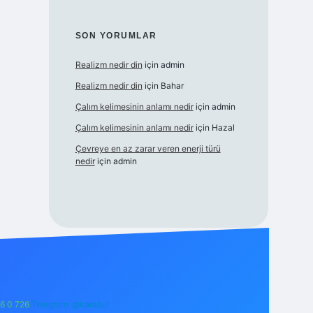
SON YORUMLAR
Realizm nedir din
için
admin
Realizm nedir din
için
Bahar
Çalım kelimesinin anlamı nedir
için
admin
Çalım kelimesinin anlamı nedir
için
Hazal
Çevreye en az zarar veren enerji türü
nedir
için
admin
6 0 726
Telegram: @karabul