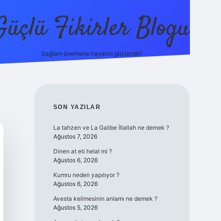
Güçlü Fikirler Blogu
Sağlam önerilerle hayatını güçlendir!
elexbet güncel giriş
betexper bahis
SIDEBAR
SON YAZILAR
La tahzen ve La Galibe İllallah ne demek ?
Ağustos 7, 2026
Dinen at eti helal mi ?
Ağustos 6, 2026
Kumru neden yapılıyor ?
Ağustos 6, 2026
Avesta kelimesinin anlamı ne demek ?
Ağustos 5, 2026