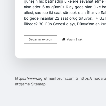
güneşin hiç batmadığı ülkelere seyahat etmeli
akın eder. 6 ay gündüz 6 ay gece olan ülke h
ailesi, sadece iki saat sürecek olan İftar ve S
bölgede insanlar 22 saat oruç tutuyor… + GZT’
ülkede? 30 Gün Gecesi olayı, Dünya’nın en k
Hangi
Devamını okuyun
Yorum Bırak
Ülkede
Hep
Gece
https://www.ogretmenforum.com.tr
https://modara
nttgame
Sitemap