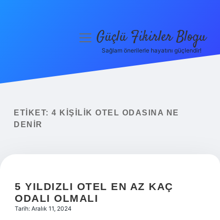
Güçlü Fikirler Blogu
menüyü
aç
Sağlam önerilerle hayatını güçlendir!
Anasayfa
Gizlilik Politikası
Yasal Uyarı
ETIKET:
4 KIŞILIK OTEL ODASINA NE
DENIR
Hakkımızda
5 YILDIZLI OTEL EN AZ KAÇ
ODALI OLMALI
Tarih: Aralık 11, 2024