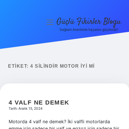
Güçlü Fikirler Blogu
menüyü
aç
Sağlam önerilerle hayatını güçlendir!
Anasayfa
Gizlilik Politikası
Yasal Uyarı
ETIKET:
4 SILINDIR MOTOR IYI MI
Hakkımızda
4 VALF NE DEMEK
Tarih: Aralık 15, 2024
Motorda 4 valf ne demek? İki valfli motorlarda
emme için sadece bir valf ve egzoz için sadece bir