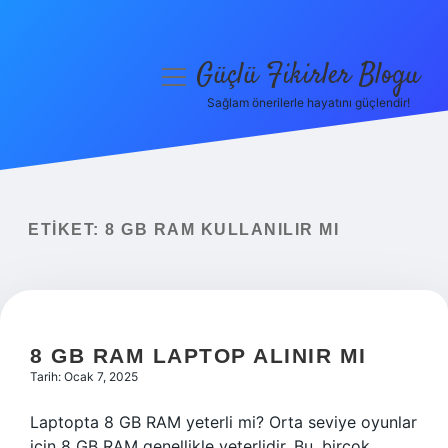
Güçlü Fikirler Blogu
menüyü
aç
Sağlam önerilerle hayatını güçlendir!
Anasayfa
Gizlilik Politikası
Yasal Uyarı
ETIKET:
8 GB RAM KULLANILIR MI
Hakkımızda
8 GB RAM LAPTOP ALINIR MI
Tarih: Ocak 7, 2025
Laptopta 8 GB RAM yeterli mi? Orta seviye oyunlar
için 8 GB RAM genellikle yeterlidir. Bu, birçok