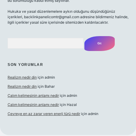
bu sorumluluğu kabul etmiş sayılırlar.
Hukuka ve yasal düzenlemelere aykırı olduğunu düşündüğünüz
içerikleri,
backlinkpanelicomtr@gmail.com
adresine bildirmeniz halinde,
ilgili içerikler yasal süre içerisinde sitemizden kaldırılacaktır.
Arama
SON YORUMLAR
Realizm nedir din
için
admin
Realizm nedir din
için
Bahar
Çalım kelimesinin anlamı nedir
için
admin
Çalım kelimesinin anlamı nedir
için
Hazal
Çevreye en az zarar veren enerji türü nedir
için
admin