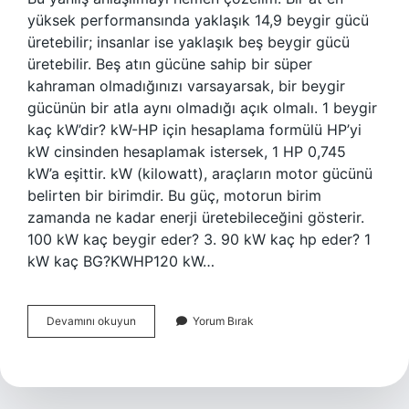
yüksek performansında yaklaşık 14,9 beygir gücü
üretebilir; insanlar ise yaklaşık beş beygir gücü
üretebilir. Beş atın gücüne sahip bir süper
kahraman olmadığınızı varsayarsak, bir beygir
gücünün bir atla aynı olmadığı açık olmalı. 1 beygir
kaç kW’dir? kW-HP için hesaplama formülü HP’yi
kW cinsinden hesaplamak istersek, 1 HP 0,745
kW’a eşittir. kW (kilowatt), araçların motor gücünü
belirten bir birimdir. Bu güç, motorun birim
zamanda ne kadar enerji üretebileceğini gösterir.
100 kW kaç beygir eder? 3. 90 kW kaç hp eder? 1
kW kaç BG?KWHP120 kW…
İNsan
Devamını okuyun
Yorum Bırak
Gücü
Kaç
Kw