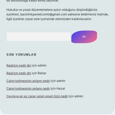
bu sorumluluğu kabul etmiş sayılırlar.
Hukuka ve yasal düzenlemelere aykırı olduğunu düşündüğünüz
içerikleri,
backlinkpanelicomtr@gmail.com
adresine bildirmeniz halinde,
ilgili içerikler yasal süre içerisinde sitemizden kaldırılacaktır.
Arama
SON YORUMLAR
Realizm nedir din
için
admin
Realizm nedir din
için
Bahar
Çalım kelimesinin anlamı nedir
için
admin
Çalım kelimesinin anlamı nedir
için
Hazal
Çevreye en az zarar veren enerji türü nedir
için
admin