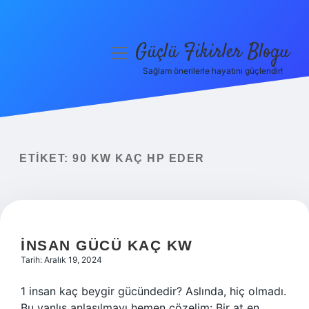
Güçlü Fikirler Blogu
menüyü
aç
Sağlam önerilerle hayatını güçlendir!
Anasayfa
Gizlilik Politikası
Yasal Uyarı
ETIKET:
90 KW KAÇ HP EDER
Hakkımızda
İNSAN GÜCÜ KAÇ KW
Tarih: Aralık 19, 2024
1 insan kaç beygir gücündedir? Aslında, hiç olmadı.
Bu yanlış anlaşılmayı hemen çözelim: Bir at en