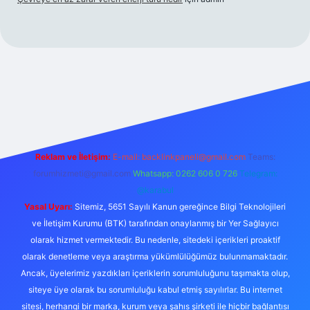
is
Reklam ve İletişim:
E-mail:
backlinkpaneli@gmail.com
Teams:
forumhizmeti@gmail.com
Whatsapp: 0262 606 0 726
Telegram:
@karabul
Yasal Uyarı:
Sitemiz, 5651 Sayılı Kanun gereğince Bilgi Teknolojileri
ve İletişim Kurumu (BTK) tarafından onaylanmış bir Yer Sağlayıcı
olarak hizmet vermektedir. Bu nedenle, sitedeki içerikleri proaktif
olarak denetleme veya araştırma yükümlülüğümüz bulunmamaktadır.
Ancak, üyelerimiz yazdıkları içeriklerin sorumluluğunu taşımakta olup,
siteye üye olarak bu sorumluluğu kabul etmiş sayılırlar. Bu internet
sitesi, herhangi bir marka, kurum veya şahıs şirketi ile hiçbir bağlantısı