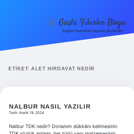
Güçlü Fikirler Blogu
menüyü
aç
Sağlam önerilerle hayatını güçlendir!
Anasayfa
Gizlilik Politikası
Yasal Uyarı
ETIKET:
ALET HIRDAVAT NEDIR
Hakkımızda
NALBUR NASIL YAZILIR
Tarih: Aralık 18, 2024
Nalbur TDK nedir? Donanım dükkânı kelimesinin
TDK sözlük anlamı, her türlü yapı malzemesinin