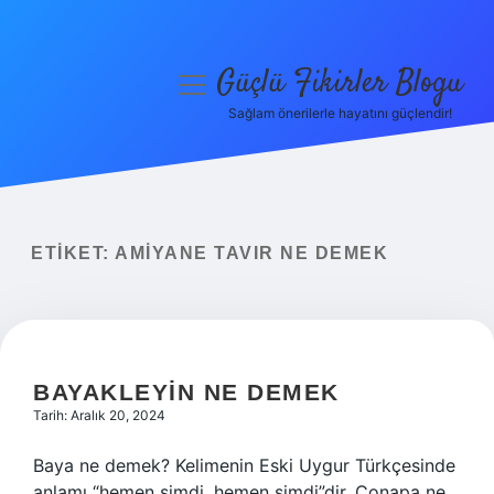
Güçlü Fikirler Blogu
menüyü
aç
Sağlam önerilerle hayatını güçlendir!
Anasayfa
Gizlilik Politikası
Yasal Uyarı
ETIKET:
AMIYANE TAVIR NE DEMEK
Hakkımızda
BAYAKLEYIN NE DEMEK
Tarih: Aralık 20, 2024
Baya ne demek? Kelimenin Eski Uygur Türkçesinde
anlamı “hemen şimdi, hemen şimdi”dir. Çonapa ne