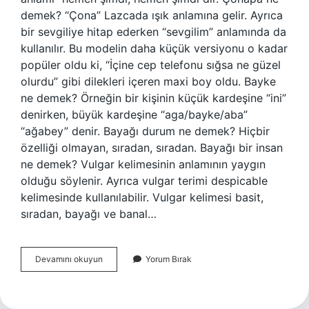
demek? “Çona” Lazcada ışık anlamına gelir. Ayrıca
bir sevgiliye hitap ederken “sevgilim” anlamında da
kullanılır. Bu modelin daha küçük versiyonu o kadar
popüler oldu ki, “İçine cep telefonu sığsa ne güzel
olurdu” gibi dilekleri içeren maxi boy oldu. Bayke
ne demek? Örneğin bir kişinin küçük kardeşine “ini”
denirken, büyük kardeşine “aga/bayke/aba”
“ağabey” denir. Bayağı durum ne demek? Hiçbir
özelliği olmayan, sıradan, sıradan. Bayağı bir insan
ne demek? Vulgar kelimesinin anlamının yaygın
olduğu söylenir. Ayrıca vulgar terimi despicable
kelimesinde kullanılabilir. Vulgar kelimesi basit,
sıradan, bayağı ve banal…
Bayakleyin
Devamını okuyun
Yorum Bırak
Ne
Demek