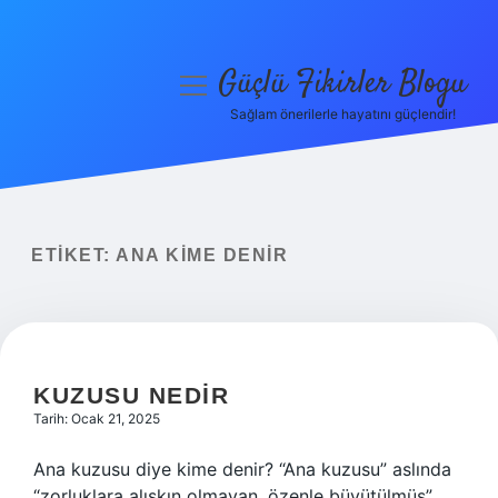
Güçlü Fikirler Blogu
menüyü
aç
Sağlam önerilerle hayatını güçlendir!
Anasayfa
Gizlilik Politikası
Yasal Uyarı
ETIKET:
ANA KIME DENIR
Hakkımızda
KUZUSU NEDIR
Tarih: Ocak 21, 2025
Ana kuzusu diye kime denir? “Ana kuzusu” aslında
“zorluklara alışkın olmayan, özenle büyütülmüş”