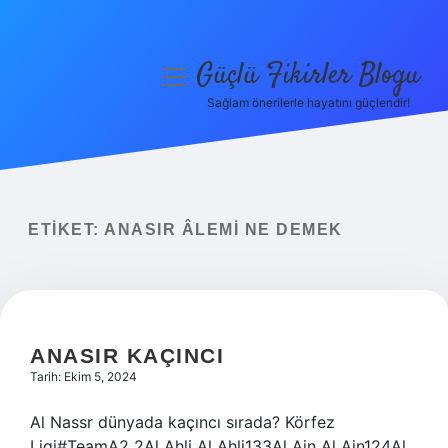
Güçlü Fikirler Blogu
menüyü
aç
Sağlam önerilerle hayatını güçlendir!
Anasayfa
Gizlilik Politikası
Yasal Uyarı
ETIKET:
ANASIR ÂLEMI NE DEMEK
Hakkımızda
ANASIR KAÇINCI
Tarih: Ekim 5, 2024
Al Nassr dünyada kaçıncı sırada? Körfez
Ligi#TeamA2 2Al Ahli Al Ahli133Al Ain Al Ain124Al