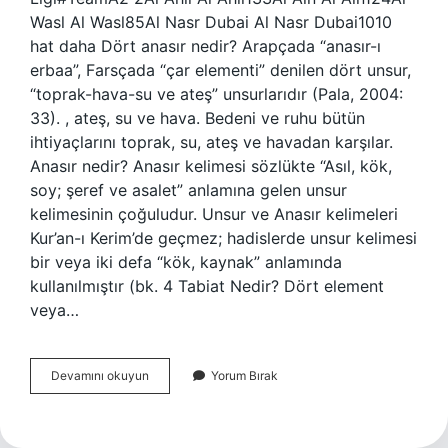
Wasl Al Wasl85Al Nasr Dubai Al Nasr Dubai1010
hat daha Dört anasır nedir? Arapçada “anasır-ı
erbaa”, Farsçada “çar elementi” denilen dört unsur,
“toprak-hava-su ve ateş” unsurlarıdır (Pala, 2004:
33). , ateş, su ve hava. Bedeni ve ruhu bütün
ihtiyaçlarını toprak, su, ateş ve havadan karşılar.
Anasır nedir? Anasır kelimesi sözlükte “Asıl, kök,
soy; şeref ve asalet” anlamına gelen unsur
kelimesinin çoğuludur. Unsur ve Anasır kelimeleri
Kur’an-ı Kerim’de geçmez; hadislerde unsur kelimesi
bir veya iki defa “kök, kaynak” anlamında
kullanılmıştır (bk. 4 Tabiat Nedir? Dört element
veya…
Anasır
Devamını okuyun
Yorum Bırak
Kaçıncı