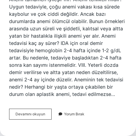
Uygun tedaviyle, çoğu anemi vakası kısa sürede
kaybolur ve çok ciddi değildir. Ancak bazı
durumlarda anemi ölümcül olabilir. Bunun örnekleri
arasında uzun süreli ve şiddetli, kalıtsal veya altta
yatan bir hastalıkla ilişkili anemi yer alır. Anemi
tedavisi kaç ay sürer? IDA için oral demir
tedavisiyle hemoglobin 2-4 hafta içinde 1-2 g/dL
artar. Bu nedenle, tedaviye başladıktan 2-4 hafta
sonra kan sayımı istenmelidir. VIII. Yeterli dozda
demir verilirse ve altta yatan neden düzeltilirse,
anemi 2-4 ay içinde düzelir. Aneminin tek tedavisi
nedir? Herhangi bir yaşta ortaya çıkabilen bir
durum olan aplastik anemi, tedavi edilmezse…
Anemi
Devamını okuyun
Yorum Bırak
Tedavisi
Ne
Kadar
Sürer