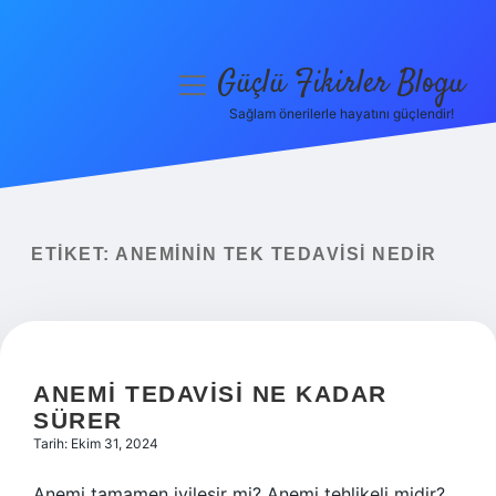
Güçlü Fikirler Blogu
menüyü
aç
Sağlam önerilerle hayatını güçlendir!
Anasayfa
Gizlilik Politikası
Yasal Uyarı
ETIKET:
ANEMININ TEK TEDAVISI NEDIR
Hakkımızda
ANEMI TEDAVISI NE KADAR
SÜRER
Tarih: Ekim 31, 2024
Anemi tamamen iyileşir mi? Anemi tehlikeli midir?