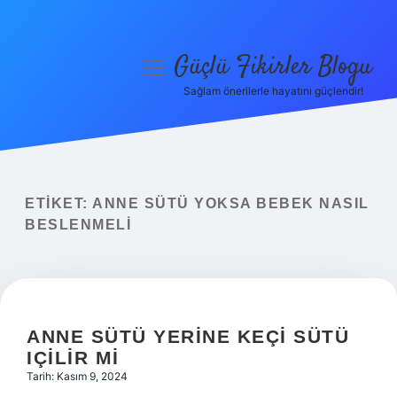
Güçlü Fikirler Blogu
menüyü
aç
Sağlam önerilerle hayatını güçlendir!
Anasayfa
Gizlilik Politikası
Yasal Uyarı
ETIKET:
ANNE SÜTÜ YOKSA BEBEK NASIL
BESLENMELI
Hakkımızda
ANNE SÜTÜ YERINE KEÇI SÜTÜ
IÇILIR MI
Tarih: Kasım 9, 2024