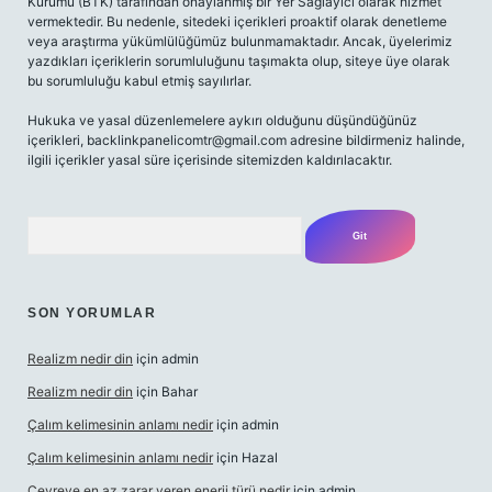
Kurumu (BTK) tarafından onaylanmış bir Yer Sağlayıcı olarak hizmet
vermektedir. Bu nedenle, sitedeki içerikleri proaktif olarak denetleme
veya araştırma yükümlülüğümüz bulunmamaktadır. Ancak, üyelerimiz
yazdıkları içeriklerin sorumluluğunu taşımakta olup, siteye üye olarak
bu sorumluluğu kabul etmiş sayılırlar.
Hukuka ve yasal düzenlemelere aykırı olduğunu düşündüğünüz
içerikleri,
backlinkpanelicomtr@gmail.com
adresine bildirmeniz halinde,
ilgili içerikler yasal süre içerisinde sitemizden kaldırılacaktır.
Arama
SON YORUMLAR
Realizm nedir din
için
admin
Realizm nedir din
için
Bahar
Çalım kelimesinin anlamı nedir
için
admin
Çalım kelimesinin anlamı nedir
için
Hazal
Çevreye en az zarar veren enerji türü nedir
için
admin