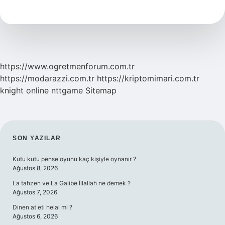
Yerine
Keçi
Sütü
Içilir
Mi
https://www.ogretmenforum.com.tr
https://modarazzi.com.tr
https://kriptomimari.com.tr
knight online
nttgame
Sitemap
SIDEBAR
SON YAZILAR
Kutu kutu pense oyunu kaç kişiyle oynanır ?
Ağustos 8, 2026
La tahzen ve La Galibe İllallah ne demek ?
Ağustos 7, 2026
Dinen at eti helal mi ?
Ağustos 6, 2026