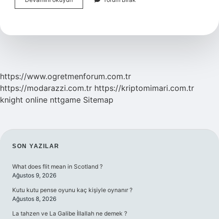
Argümanın
Geçerli
Olması
Neye
Bağlıdır
https://www.ogretmenforum.com.tr
https://modarazzi.com.tr
https://kriptomimari.com.tr
knight online
nttgame
Sitemap
SIDEBAR
SON YAZILAR
What does flit mean in Scotland ?
Ağustos 9, 2026
Kutu kutu pense oyunu kaç kişiyle oynanır ?
Ağustos 8, 2026
La tahzen ve La Galibe İllallah ne demek ?