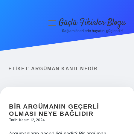
Güçlü Fikirler Blogu
menüyü
aç
Sağlam önerilerle hayatını güçlendir!
Anasayfa
Gizlilik Politikası
Yasal Uyarı
ETIKET:
ARGÜMAN KANIT NEDIR
Hakkımızda
BIR ARGÜMANIN GEÇERLI
OLMASI NEYE BAĞLIDIR
Tarih: Kasım 12, 2024
Argümanların geçerliliği nedir? Bir argüman,