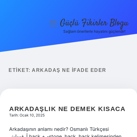
Güçlü Fikirler Blogu
menüyü
aç
Sağlam önerilerle hayatını güçlendir!
Anasayfa
Gizlilik Politikası
Yasal Uyarı
ETIKET:
ARKADAŞ NE IFADE EDER
Hakkımızda
ARKADAŞLIK NE DEMEK KISACA
Tarih: Ocak 10, 2025
Arkadaşının anlamı nedir? Osmanlı Türkçesi
آرقه‌داش back + -stone, back, back kelimesinden