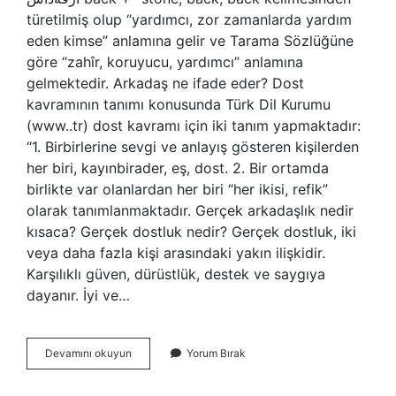
türetilmiş olup “yardımcı, zor zamanlarda yardım
eden kimse” anlamına gelir ve Tarama Sözlüğüne
göre “zahîr, koruyucu, yardımcı” anlamına
gelmektedir. Arkadaş ne ifade eder? Dost
kavramının tanımı konusunda Türk Dil Kurumu
(www..tr) dost kavramı için iki tanım yapmaktadır:
“1. Birbirlerine sevgi ve anlayış gösteren kişilerden
her biri, kayınbirader, eş, dost. 2. Bir ortamda
birlikte var olanlardan her biri “her ikisi, refik”
olarak tanımlanmaktadır. Gerçek arkadaşlık nedir
kısaca? Gerçek dostluk nedir? Gerçek dostluk, iki
veya daha fazla kişi arasındaki yakın ilişkidir.
Karşılıklı güven, dürüstlük, destek ve saygıya
dayanır. İyi ve…
Arkadaşlık
Devamını okuyun
Yorum Bırak
Ne
Demek