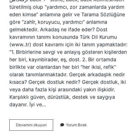
türetilmiş olup “yardımcı, zor zamanlarda yardım
eden kimse” anlamına gelir ve Tarama Sözlüğüne
göre “zahîr, koruyucu, yardımcı” anlamına
gelmektedir. Arkadaş ne ifade eder? Dost
kavramının tanımı konusunda Türk Dil Kurumu
(www..tr) dost kavramı için iki tanım yapmaktadır:
“1. Birbirlerine sevgi ve anlayış gösteren kişilerden
her biri, kayınbirader, eş, dost. 2. Bir ortamda
birlikte var olanlardan her biri “her ikisi, refik”
olarak tanımlanmaktadır. Gerçek arkadaşlık nedir
kısaca? Gerçek dostluk nedir? Gerçek dostluk, iki
veya daha fazla kişi arasındaki yakın ilişkidir.
Karşılıklı güven, dürüstlük, destek ve saygıya
dayanır. İyi ve…
Arkadaşlık
Devamını okuyun
Yorum Bırak
Ne
Demek