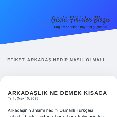
Güçlü Fikirler Blogu
menüyü
aç
Sağlam önerilerle hayatını güçlendir!
Anasayfa
Gizlilik Politikası
Yasal Uyarı
ETIKET:
ARKADAŞ NEDIR NASIL OLMALI
Hakkımızda
ARKADAŞLIK NE DEMEK KISACA
Tarih: Ocak 10, 2025
Arkadaşının anlamı nedir? Osmanlı Türkçesi
آرقه‌داش back + -stone, back, back kelimesinden