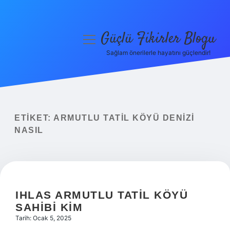
Güçlü Fikirler Blogu
menüyü
aç
Sağlam önerilerle hayatını güçlendir!
Anasayfa
Gizlilik Politikası
Yasal Uyarı
ETIKET:
ARMUTLU TATIL KÖYÜ DENIZI
NASIL
Hakkımızda
IHLAS ARMUTLU TATIL KÖYÜ
SAHIBI KIM
Tarih: Ocak 5, 2025