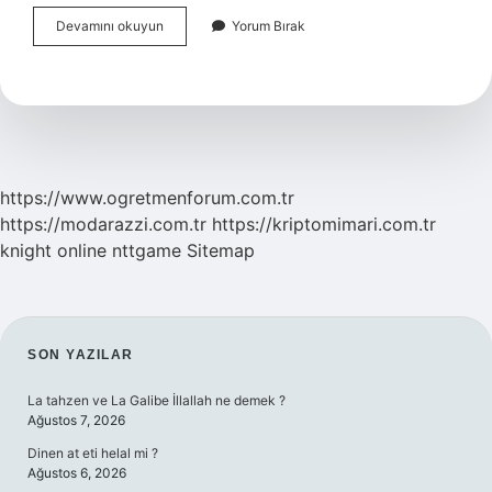
Ihlas
Devamını okuyun
Yorum Bırak
Armutlu
Tatil
Köyü
Sahibi
Kim
https://www.ogretmenforum.com.tr
https://modarazzi.com.tr
https://kriptomimari.com.tr
knight online
nttgame
Sitemap
SIDEBAR
SON YAZILAR
La tahzen ve La Galibe İllallah ne demek ?
Ağustos 7, 2026
Dinen at eti helal mi ?
Ağustos 6, 2026