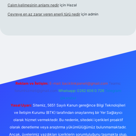
Çalım kelimesinin anlamı nedir
için
Hazal
Çevreye en az zarar veren enerji türü nedir
için
admin
s
Reklam ve İletişim:
E-mail:
backlinkpaneli@gmail.com
Teams:
forumhizmeti@gmail.com
Whatsapp: 0262 606 0 726
Telegram:
@karabul
Yasal Uyarı:
Sitemiz, 5651 Sayılı Kanun gereğince Bilgi Teknolojileri
ve İletişim Kurumu (BTK) tarafından onaylanmış bir Yer Sağlayıcı
olarak hizmet vermektedir. Bu nedenle, sitedeki içerikleri proaktif
olarak denetleme veya araştırma yükümlülüğümüz bulunmamaktadır.
Ancak, üyelerimiz yazdıkları içeriklerin sorumluluğunu taşımakta olup,