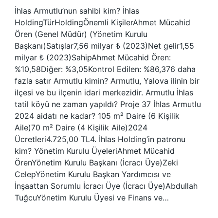
İhlas Armutlu’nun sahibi kim? İhlas
HoldingTürHoldingÖnemli KişilerAhmet Mücahid
Ören (Genel Müdür) (Yönetim Kurulu
Başkanı)Satışlar7,56 milyar ₺ (2023)Net gelir1,55
milyar ₺ (2023)SahipAhmet Mücahid Ören:
%10,58Diğer: %3,05Kontrol Edilen: %86,376 daha
fazla satır Armutlu kimin? Armutlu, Yalova ilinin bir
ilçesi ve bu ilçenin idari merkezidir. Armutlu İhlas
tatil köyü ne zaman yapıldı? Proje 37 İhlas Armutlu
2024 aidatı ne kadar? 105 m² Daire (6 Kişilik
Aile)70 m² Daire (4 Kişilik Aile)2024
Ücretleri4.725,00 TL4. İhlas Holding’in patronu
kim? Yönetim Kurulu ÜyeleriAhmet Mücahid
ÖrenYönetim Kurulu Başkanı (İcracı Üye)Zeki
CelepYönetim Kurulu Başkan Yardımcısı ve
İnşaattan Sorumlu İcracı Üye (İcracı Üye)Abdullah
TuğcuYönetim Kurulu Üyesi ve Finans ve…