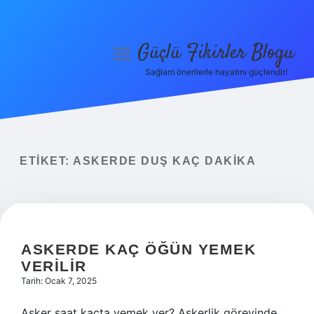
Güçlü Fikirler Blogu
menüyü
aç
Sağlam önerilerle hayatını güçlendir!
Anasayfa
Gizlilik Politikası
Yasal Uyarı
ETIKET:
ASKERDE DUŞ KAÇ DAKIKA
Hakkımızda
ASKERDE KAÇ ÖĞÜN YEMEK
VERILIR
Tarih: Ocak 7, 2025
Asker saat kaçta yemek yer? Askerlik görevinde