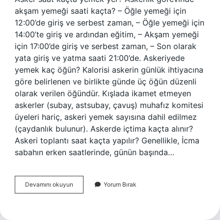
akşam yemeği saati kaçta? – Öğle yemeği için
12:00’de giriş ve serbest zaman, – Öğle yemeği için
14:00’te giriş ve ardından eğitim, – Akşam yemeği
için 17:00’de giriş ve serbest zaman, – Son olarak
yata giriş ve yatma saati 21:00’de. Askeriyede
yemek kaç öğün? Kalorisi askerin günlük ihtiyacına
göre belirlenen ve birlikte günde üç öğün düzenli
olarak verilen öğündür. Kışlada ikamet etmeyen
askerler (subay, astsubay, çavuş) muhafız komitesi
üyeleri hariç, askeri yemek sayısına dahil edilmez
(çaydanlık bulunur). Askerde içtima kaçta alınır?
Askeri toplantı saat kaçta yapılır? Genellikle, İcma
sabahın erken saatlerinde, günün başında…
Askerde
Devamını okuyun
Yorum Bırak
Kaç
Öğün
Yemek
Verilir