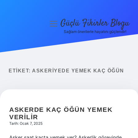
Güçlü Fikirler Blogu
menüyü
aç
Sağlam önerilerle hayatını güçlendir!
Anasayfa
Gizlilik Politikası
Yasal Uyarı
ETIKET:
ASKERIYEDE YEMEK KAÇ ÖĞÜN
Hakkımızda
ASKERDE KAÇ ÖĞÜN YEMEK
VERILIR
Tarih: Ocak 7, 2025
Asker saat kaçta yemek yer? Askerlik görevinde