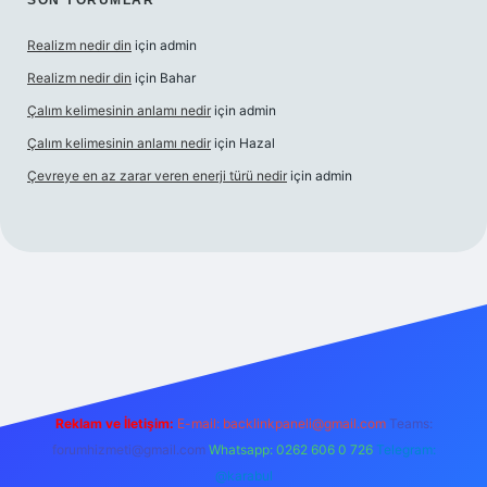
SON YORUMLAR
Realizm nedir din
için
admin
Realizm nedir din
için
Bahar
Çalım kelimesinin anlamı nedir
için
admin
Çalım kelimesinin anlamı nedir
için
Hazal
Çevreye en az zarar veren enerji türü nedir
için
admin
elexbet güncel giriş
betexper bahis
Reklam ve İletişim:
E-mail:
backlinkpaneli@gmail.com
Teams:
forumhizmeti@gmail.com
Whatsapp: 0262 606 0 726
Telegram:
@karabul