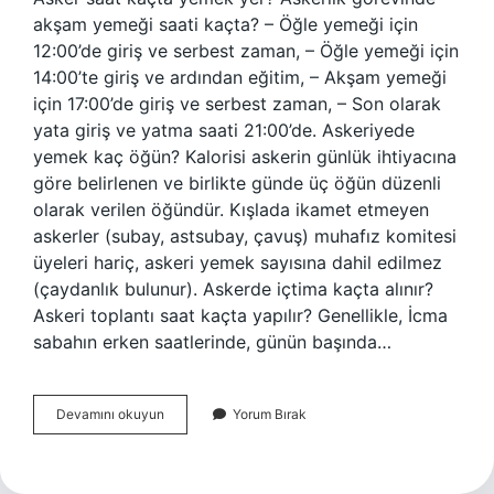
akşam yemeği saati kaçta? – Öğle yemeği için
12:00’de giriş ve serbest zaman, – Öğle yemeği için
14:00’te giriş ve ardından eğitim, – Akşam yemeği
için 17:00’de giriş ve serbest zaman, – Son olarak
yata giriş ve yatma saati 21:00’de. Askeriyede
yemek kaç öğün? Kalorisi askerin günlük ihtiyacına
göre belirlenen ve birlikte günde üç öğün düzenli
olarak verilen öğündür. Kışlada ikamet etmeyen
askerler (subay, astsubay, çavuş) muhafız komitesi
üyeleri hariç, askeri yemek sayısına dahil edilmez
(çaydanlık bulunur). Askerde içtima kaçta alınır?
Askeri toplantı saat kaçta yapılır? Genellikle, İcma
sabahın erken saatlerinde, günün başında…
Askerde
Devamını okuyun
Yorum Bırak
Kaç
Öğün
Yemek
Verilir