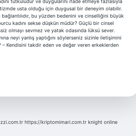
adını tutkuludur ve duygularını ifade etmeye fazlasıyla
tizmde usta olduğu için duygusal bir deneyim olabilir.
e bağlantılıdır, bu yüzden bedenini ve cinselliğini büyük
burcu kadını sekse düşkün müdür? Güçlü bir cinsel
Sessiz olmayı sevmez ve yatak odasında lüksü sever.
na neyi yanlış yaptığını söylerseniz sizinle iletişimini
r? – Kendisini takdir eden ve değer veren erkeklerden
zzi.com.tr
https://kriptomimari.com.tr
knight online