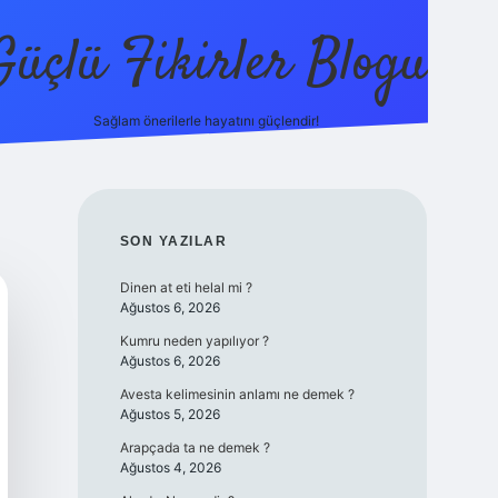
Güçlü Fikirler Blogu
Sağlam önerilerle hayatını güçlendir!
elexbet güncel giriş
betexper bahis
SIDEBAR
SON YAZILAR
Dinen at eti helal mi ?
Ağustos 6, 2026
Kumru neden yapılıyor ?
Ağustos 6, 2026
Avesta kelimesinin anlamı ne demek ?
Ağustos 5, 2026
Arapçada ta ne demek ?
Ağustos 4, 2026