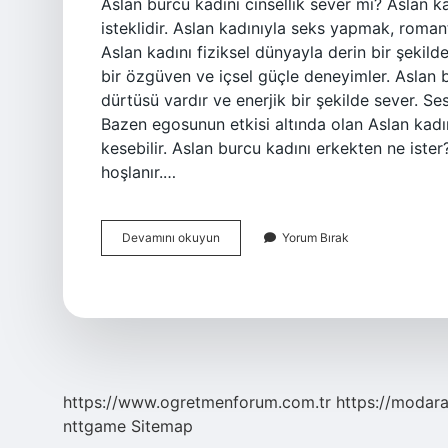
Aslan burcu kadını cinsellik sever mi? Aslan k
isteklidir. Aslan kadınıyla seks yapmak, roman
Aslan kadını fiziksel dünyayla derin bir şekild
bir özgüven ve içsel güçle deneyimler. Aslan 
dürtüsü vardır ve enerjik bir şekilde sever. 
Bazen egosunun etkisi altında olan Aslan kadını
kesebilir. Aslan burcu kadını erkekten ne iste
hoşlanır.…
Aslan
Devamını okuyun
Yorum Bırak
Burcu
Kadını
Sevişmeyi
Sever
Mi
https://www.ogretmenforum.com.tr
https://modara
nttgame
Sitemap