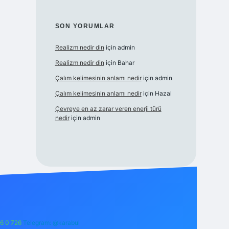
SON YORUMLAR
Realizm nedir din
için
admin
Realizm nedir din
için
Bahar
Çalım kelimesinin anlamı nedir
için
admin
Çalım kelimesinin anlamı nedir
için
Hazal
Çevreye en az zarar veren enerji türü
nedir
için
admin
6 0 726
Telegram: @karabul