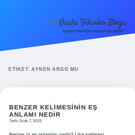
Güçlü Fikirler Blogu
menüyü
aç
Sağlam önerilerle hayatını güçlendir!
Anasayfa
Gizlilik Politikası
Yasal Uyarı
ETIKET:
AYNEN ARGO MU
Hakkımızda
BENZER KELIMESININ EŞ
ANLAMI NEDIR
Tarih: Ocak 7, 2025
Benzer in eş anlamlısı nedir? Like kelimesi,