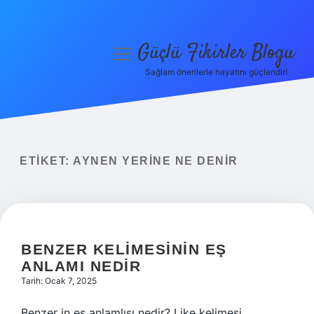
Güçlü Fikirler Blogu
menüyü
aç
Sağlam önerilerle hayatını güçlendir!
Anasayfa
Gizlilik Politikası
Yasal Uyarı
ETIKET:
AYNEN YERINE NE DENIR
Hakkımızda
BENZER KELIMESININ EŞ
ANLAMI NEDIR
Tarih: Ocak 7, 2025
Benzer in eş anlamlısı nedir? Like kelimesi,