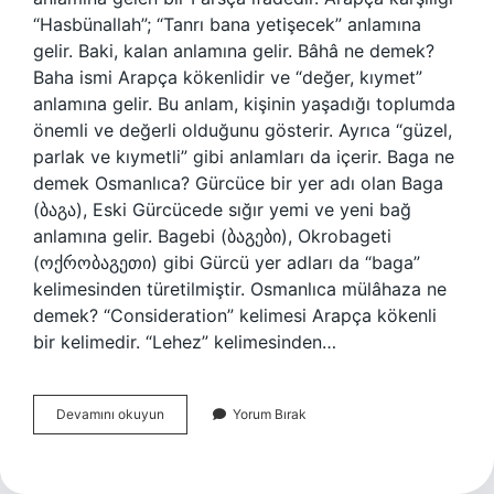
“Hasbünallah”; “Tanrı bana yetişecek” anlamına
gelir. Baki, kalan anlamına gelir. Bâhâ ne demek?
Baha ismi Arapça kökenlidir ve “değer, kıymet”
anlamına gelir. Bu anlam, kişinin yaşadığı toplumda
önemli ve değerli olduğunu gösterir. Ayrıca “güzel,
parlak ve kıymetli” gibi anlamları da içerir. Baga ne
demek Osmanlıca? Gürcüce bir yer adı olan Baga
(ბაგა), Eski Gürcücede sığır yemi ve yeni bağ
anlamına gelir. Bagebi (ბაგები), Okrobageti
(ოქრობაგეთი) gibi Gürcü yer adları da “baga”
kelimesinden türetilmiştir. Osmanlıca mülâhaza ne
demek? “Consideration” kelimesi Arapça kökenli
bir kelimedir. “Lehez” kelimesinden…
Bâki
Devamını okuyun
Yorum Bırak
Ne
Demek
Osmanlıca