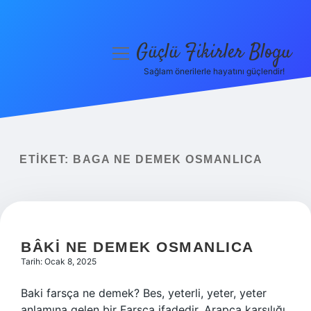
Güçlü Fikirler Blogu
menüyü
aç
Sağlam önerilerle hayatını güçlendir!
Anasayfa
Gizlilik Politikası
Yasal Uyarı
ETIKET:
BAGA NE DEMEK OSMANLICA
Hakkımızda
BÂKI NE DEMEK OSMANLICA
Tarih: Ocak 8, 2025
Baki farsça ne demek? Bes, yeterli, yeter, yeter
anlamına gelen bir Farsça ifadedir. Arapça karşılığı