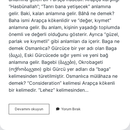
“Hasbünallah”; “Tanrı bana yetişecek” anlamına
gelir. Baki, kalan anlamına gelir. Bâhâ ne demek?
Baha ismi Arapça kökenlidir ve “değer, kıymet”
anlamına gelir. Bu anlam, kişinin yaşadığı toplumda
önemli ve değerli olduğunu gösterir. Ayrıca “güzel,
parlak ve kıymetli” gibi anlamları da içerir. Baga ne
demek Osmanlıca? Gürcüce bir yer adı olan Baga
(ბაგა), Eski Gürcücede sığır yemi ve yeni bağ
anlamına gelir. Bagebi (ბაგები), Okrobageti
(ოქრობაგეთი) gibi Gürcü yer adları da “baga”
kelimesinden türetilmiştir. Osmanlıca mülâhaza ne
demek? “Consideration” kelimesi Arapça kökenli
bir kelimedir. “Lehez” kelimesinden…
Bâki
Devamını okuyun
Yorum Bırak
Ne
Demek
Osmanlıca