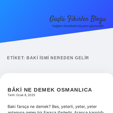
Güçlü Fikirler Blogu
menüyü
aç
Sağlam önerilerle hayatını güçlendir!
Anasayfa
Gizlilik Politikası
Yasal Uyarı
ETIKET:
BAKI ISMI NEREDEN GELIR
Hakkımızda
BÂKI NE DEMEK OSMANLICA
Tarih: Ocak 8, 2025
Baki farsça ne demek? Bes, yeterli, yeter, yeter
anlamına gelen bir Farsça ifadedir. Arapça karşılığı