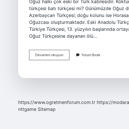
Oğuz halkı çok eski bir Türk kabilesidir. Kökt
türkçesi batı türkçesi mi? Günümüzde Oğuz di
Azerbaycan Türkçesi; doğu kolunu ise Horas
Oğuzcası oluşturmaktadır. Eski Anadolu Türkçe
Türkiye Türkçesi, 13. yüzyılın başlarında orta
Oğuz Türkçesine dayanan ölü…
Batı
Devamını okuyun
Yorum Bırak
Türkçesi
Hangi
Dil
https://www.ogretmenforum.com.tr
https://modara
nttgame
Sitemap