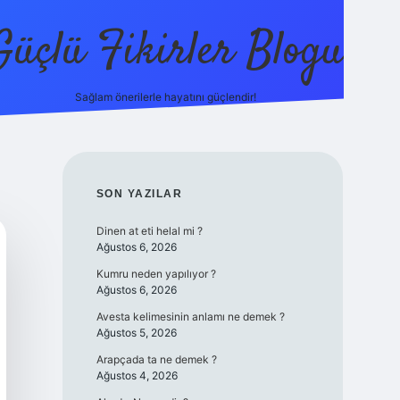
Güçlü Fikirler Blogu
Sağlam önerilerle hayatını güçlendir!
elexbet güncel giriş
betexper bahis
SIDEBAR
SON YAZILAR
Dinen at eti helal mi ?
Ağustos 6, 2026
Kumru neden yapılıyor ?
Ağustos 6, 2026
Avesta kelimesinin anlamı ne demek ?
Ağustos 5, 2026
Arapçada ta ne demek ?
Ağustos 4, 2026