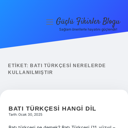
Güçlü Fikirler Blogu
menüyü
aç
Sağlam önerilerle hayatını güçlendir!
Anasayfa
Gizlilik Politikası
Yasal Uyarı
ETIKET:
BATI TÜRKÇESI NERELERDE
KULLANILMIŞTIR
Hakkımızda
BATI TÜRKÇESI HANGI DIL
Tarih: Ocak 30, 2025
Batı türkçesi ne demek? Batı Türkçesi (11. yüzyıl –