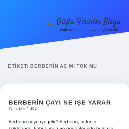
Güçlü Fikirler Blogu
menüyü
aç
Sağlam önerilerle hayatını güçlendir!
Anasayfa
Gizlilik Politikası
Yasal Uyarı
ETIKET:
BERBERIN AÇ MI TOK MU
Hakkımızda
BERBERIN ÇAYI NE IŞE YARAR
Tarih: Ekim 1, 2024
Berberin neye iyi gelir? Berberin, bitkinin
köklerinde, kabuğunda ve gövdelerinde bulunan