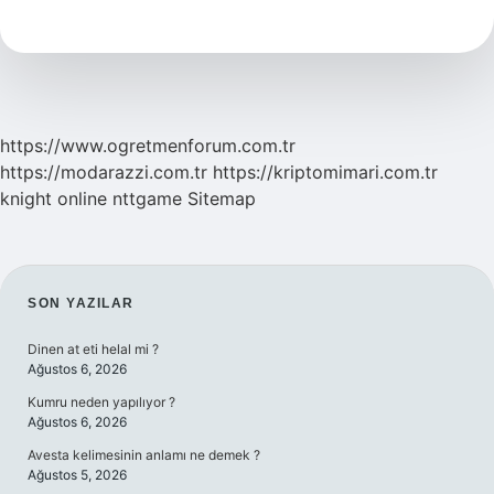
Ne
Işe
Yarar
https://www.ogretmenforum.com.tr
https://modarazzi.com.tr
https://kriptomimari.com.tr
knight online
nttgame
Sitemap
SIDEBAR
SON YAZILAR
Dinen at eti helal mi ?
Ağustos 6, 2026
Kumru neden yapılıyor ?
Ağustos 6, 2026
Avesta kelimesinin anlamı ne demek ?
Ağustos 5, 2026