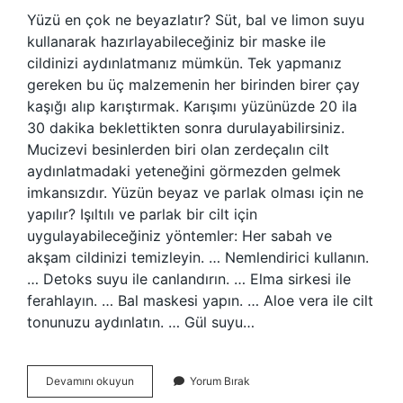
Yüzü en çok ne beyazlatır? Süt, bal ve limon suyu
kullanarak hazırlayabileceğiniz bir maske ile
cildinizi aydınlatmanız mümkün. Tek yapmanız
gereken bu üç malzemenin her birinden birer çay
kaşığı alıp karıştırmak. Karışımı yüzünüzde 20 ila
30 dakika beklettikten sonra durulayabilirsiniz.
Mucizevi besinlerden biri olan zerdeçalın cilt
aydınlatmadaki yeteneğini görmezden gelmek
imkansızdır. Yüzün beyaz ve parlak olması için ne
yapılır? Işıltılı ve parlak bir cilt için
uygulayabileceğiniz yöntemler: Her sabah ve
akşam cildinizi temizleyin. … Nemlendirici kullanın.
… Detoks suyu ile canlandırın. … Elma sirkesi ile
ferahlayın. … Bal maskesi yapın. … Aloe vera ile cilt
tonunuzu aydınlatın. … Gül suyu…
Yüzün
Devamını okuyun
Yorum Bırak
Bembeyaz