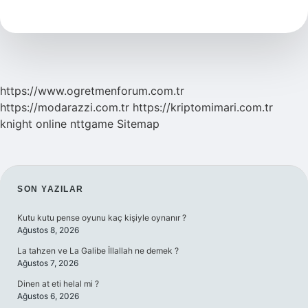
Olması
Için
Ne
Yapmalı
https://www.ogretmenforum.com.tr
https://modarazzi.com.tr
https://kriptomimari.com.tr
knight online
nttgame
Sitemap
SIDEBAR
SON YAZILAR
Kutu kutu pense oyunu kaç kişiyle oynanır ?
Ağustos 8, 2026
La tahzen ve La Galibe İllallah ne demek ?
Ağustos 7, 2026
Dinen at eti helal mi ?
Ağustos 6, 2026