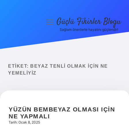
Güçlü Fikirler Blogu
menüyü
aç
Sağlam önerilerle hayatını güçlendir!
Anasayfa
Gizlilik Politikası
Yasal Uyarı
ETIKET:
BEYAZ TENLI OLMAK IÇIN NE
YEMELIYIZ
Hakkımızda
YÜZÜN BEMBEYAZ OLMASI IÇIN
NE YAPMALI
Tarih: Ocak 8, 2025