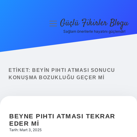
Güçlü Fikirler Blogu
menüyü
aç
Sağlam önerilerle hayatını güçlendir!
Anasayfa
Gizlilik Politikası
Yasal Uyarı
ETIKET:
BEYIN PIHTI ATMASI SONUCU
KONUŞMA BOZUKLUĞU GEÇER MI
Hakkımızda
BEYNE PIHTI ATMASI TEKRAR
EDER MI
Tarih: Mart 3, 2025