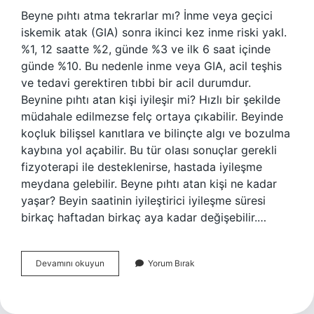
Beyne pıhtı atma tekrarlar mı? İnme veya geçici
iskemik atak (GIA) sonra ikinci kez inme riski yakl.
%1, 12 saatte %2, günde %3 ve ilk 6 saat içinde
günde %10. Bu nedenle inme veya GIA, acil teşhis
ve tedavi gerektiren tıbbi bir acil durumdur.
Beynine pıhtı atan kişi iyileşir mi? Hızlı bir şekilde
müdahale edilmezse felç ortaya çıkabilir. Beyinde
koçluk bilişsel kanıtlara ve bilinçte algı ve bozulma
kaybına yol açabilir. Bu tür olası sonuçlar gerekli
fizyoterapi ile desteklenirse, hastada iyileşme
meydana gelebilir. Beyne pıhtı atan kişi ne kadar
yaşar? Beyin saatinin iyileştirici iyileşme süresi
birkaç haftadan birkaç aya kadar değişebilir.…
Beyne
Devamını okuyun
Yorum Bırak
Pıhtı
Atması
Tekrar
Eder