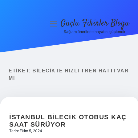
Güçlü Fikirler Blogu
menüyü
aç
Sağlam önerilerle hayatını güçlendir!
Anasayfa
Gizlilik Politikası
Yasal Uyarı
ETIKET:
BILECIKTE HIZLI TREN HATTI VAR
MI
Hakkımızda
İSTANBUL BILECIK OTOBÜS KAÇ
SAAT SÜRÜYOR
Tarih: Ekim 5, 2024