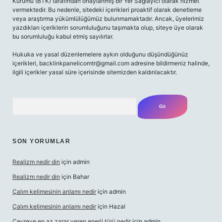
Kurumu (BTK) tarafından onaylanmış bir Yer Sağlayıcı olarak hizmet
vermektedir. Bu nedenle, sitedeki içerikleri proaktif olarak denetleme
veya araştırma yükümlülüğümüz bulunmamaktadır. Ancak, üyelerimiz
yazdıkları içeriklerin sorumluluğunu taşımakta olup, siteye üye olarak
bu sorumluluğu kabul etmiş sayılırlar.
Hukuka ve yasal düzenlemelere aykırı olduğunu düşündüğünüz
içerikleri,
backlinkpanelicomtr@gmail.com
adresine bildirmeniz halinde,
ilgili içerikler yasal süre içerisinde sitemizden kaldırılacaktır.
Arama
SON YORUMLAR
Realizm nedir din
için
admin
Realizm nedir din
için
Bahar
Çalım kelimesinin anlamı nedir
için
admin
Çalım kelimesinin anlamı nedir
için
Hazal
Çevreye en az zarar veren enerji türü nedir
için
admin