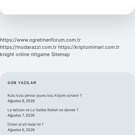
Otobüs
Kaç
Saat
Sürüyor
https://www.ogretmenforum.com.tr
https://modarazzi.com.tr
https://kriptomimari.com.tr
knight online
nttgame
Sitemap
SIDEBAR
SON YAZILAR
Kutu kutu pense oyunu kaç kişiyle oynanır ?
Ağustos 8, 2026
La tahzen ve La Galibe İllallah ne demek ?
Ağustos 7, 2026
Dinen at eti helal mi ?
Ağustos 6, 2026