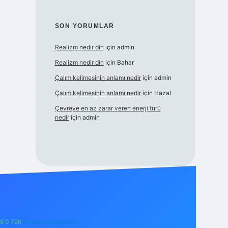
SON YORUMLAR
Realizm nedir din
için
admin
Realizm nedir din
için
Bahar
Çalım kelimesinin anlamı nedir
için
admin
Çalım kelimesinin anlamı nedir
için
Hazal
Çevreye en az zarar veren enerji türü
nedir
için
admin
6 0 726
Telegram: @karabul