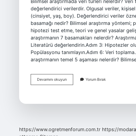
Bilimsel araştırmada veri türleri nelerdir? Veri 
değerlendirici verilerdir. Olgusal veriler, kişi
(cinsiyet, yaş, boy). Değerlendirici veriler özn
basamağı nedir? Bilimsel araştırma yöntemi;
hipotezi test etme, teori ve genel yasalar geli
araştırmanın 7 basamakları nelerdir? Araştırm
Literatürü değerlendirin.Adım 3: Hipotezler o
Popülasyonu tanımlayın.Adım 6: Veri toplama.A
araştırmanın temel 5 aşaması nelerdir? Bilim
Bilimsel
Devamını okuyun
Yorum Bırak
Açıklama
Türleri
Nelerdir
https://www.ogretmenforum.com.tr
https://modara