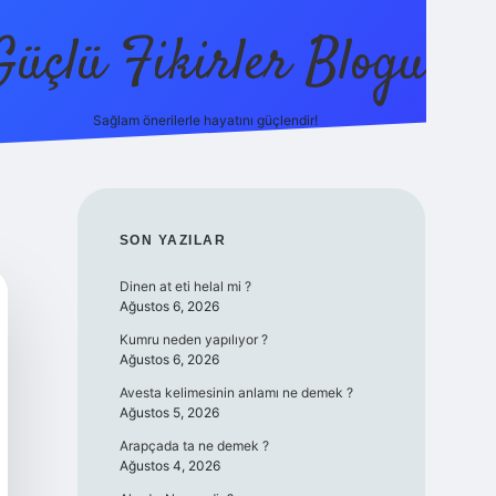
Güçlü Fikirler Blogu
Sağlam önerilerle hayatını güçlendir!
elexbet güncel giriş
betexper bahis
SIDEBAR
SON YAZILAR
Dinen at eti helal mi ?
Ağustos 6, 2026
Kumru neden yapılıyor ?
Ağustos 6, 2026
Avesta kelimesinin anlamı ne demek ?
Ağustos 5, 2026
Arapçada ta ne demek ?
Ağustos 4, 2026