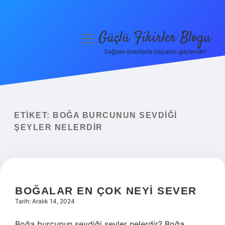
Güçlü Fikirler Blogu
menüyü
aç
Sağlam önerilerle hayatını güçlendir!
Anasayfa
Gizlilik Politikası
Yasal Uyarı
ETIKET:
BOĞA BURCUNUN SEVDIĞI
ŞEYLER NELERDIR
Hakkımızda
BOĞALAR EN ÇOK NEYI SEVER
Tarih: Aralık 14, 2024
Boğa burcunun sevdiği şeyler nelerdir? Boğa