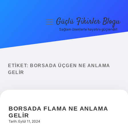
Güçlü Fikirler Blogu
menüyü
aç
Sağlam önerilerle hayatını güçlendir!
Anasayfa
Gizlilik Politikası
Yasal Uyarı
ETIKET:
BORSADA ÜÇGEN NE ANLAMA
GELIR
Hakkımızda
BORSADA FLAMA NE ANLAMA
GELIR
Tarih: Eylül 11, 2024