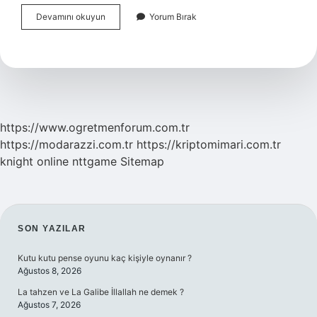
Borsada
Devamını okuyun
Yorum Bırak
Flama
Ne
Anlama
Gelir
https://www.ogretmenforum.com.tr
https://modarazzi.com.tr
https://kriptomimari.com.tr
knight online
nttgame
Sitemap
SIDEBAR
SON YAZILAR
Kutu kutu pense oyunu kaç kişiyle oynanır ?
Ağustos 8, 2026
La tahzen ve La Galibe İllallah ne demek ?
Ağustos 7, 2026