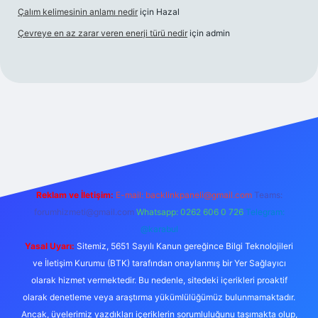
Çalım kelimesinin anlamı nedir
için
Hazal
Çevreye en az zarar veren enerji türü nedir
için
admin
is
Reklam ve İletişim:
E-mail:
backlinkpaneli@gmail.com
Teams:
forumhizmeti@gmail.com
Whatsapp: 0262 606 0 726
Telegram:
@karabul
Yasal Uyarı:
Sitemiz, 5651 Sayılı Kanun gereğince Bilgi Teknolojileri
ve İletişim Kurumu (BTK) tarafından onaylanmış bir Yer Sağlayıcı
olarak hizmet vermektedir. Bu nedenle, sitedeki içerikleri proaktif
olarak denetleme veya araştırma yükümlülüğümüz bulunmamaktadır.
Ancak, üyelerimiz yazdıkları içeriklerin sorumluluğunu taşımakta olup,