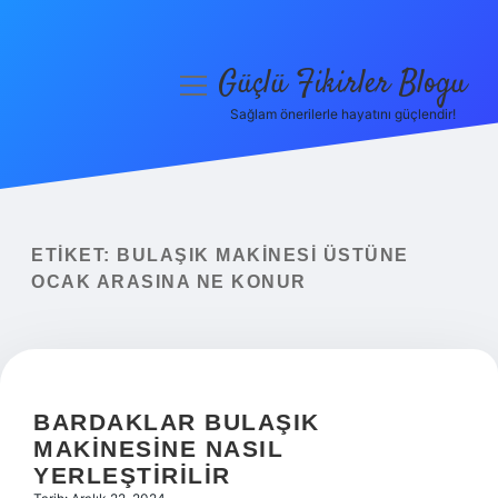
Güçlü Fikirler Blogu
menüyü
aç
Sağlam önerilerle hayatını güçlendir!
Anasayfa
Gizlilik Politikası
Yasal Uyarı
ETIKET:
BULAŞIK MAKINESI ÜSTÜNE
OCAK ARASINA NE KONUR
Hakkımızda
BARDAKLAR BULAŞIK
MAKINESINE NASIL
YERLEŞTIRILIR