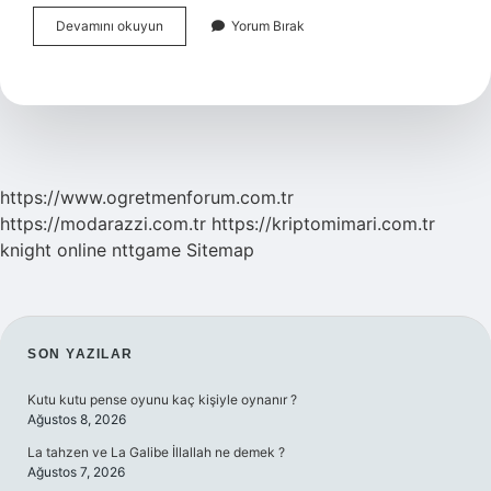
Bardaklar
Devamını okuyun
Yorum Bırak
Bulaşık
Makinesine
Nasıl
Yerleştirilir
https://www.ogretmenforum.com.tr
https://modarazzi.com.tr
https://kriptomimari.com.tr
knight online
nttgame
Sitemap
SIDEBAR
SON YAZILAR
Kutu kutu pense oyunu kaç kişiyle oynanır ?
Ağustos 8, 2026
La tahzen ve La Galibe İllallah ne demek ?
Ağustos 7, 2026