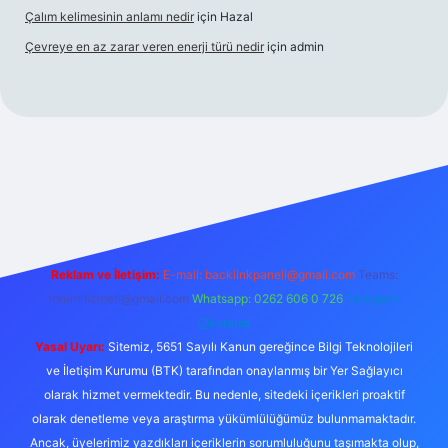
Çalım kelimesinin anlamı nedir
için
Hazal
Çevreye en az zarar veren enerji türü nedir
için
admin
s
Reklam ve İletişim:
E-mail:
backlinkpaneli@gmail.com
Teams:
forumhizmeti@gmail.com
Whatsapp: 0262 606 0 726
Telegram:
@karabul
Yasal Uyarı:
Sitemiz, 5651 Sayılı Kanun gereğince Bilgi Teknolojileri
ve İletişim Kurumu (BTK) tarafından onaylanmış bir Yer Sağlayıcı
olarak hizmet vermektedir. Bu nedenle, sitedeki içerikleri proaktif
olarak denetleme veya araştırma yükümlülüğümüz bulunmamaktadır.
Ancak, üyelerimiz yazdıkları içeriklerin sorumluluğunu taşımakta olup,