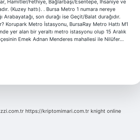
ar, Hamitler/Fethiye, Bağlarbaşı/Esentepe, İhsaniye ve
dır. (Kuzey hattı). . Bursa Metro 1 numara nereye
ğı Arabayatağı, son durağı ise Geçit/Balat durağıdır.
r? Korupark Metro İstasyonu, BursaRay Metro Hattı M1
de yer alan bir yeraltı metro istasyonu olup 15 Aralık
ilçesinin Emek Adnan Menderes mahallesi ile Nilüfer…
zzi.com.tr
https://kriptomimari.com.tr
knight online