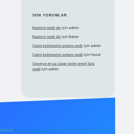
SON YORUMLAR
Realizm nedir din
için
admin
Realizm nedir din
için
Bahar
Çalım kelimesinin anlamı nedir
için
admin
Çalım kelimesinin anlamı nedir
için
Hazal
Çevreye en az zarar veren enerji türü
nedir
için
admin
6 0 726
Telegram: @karabul