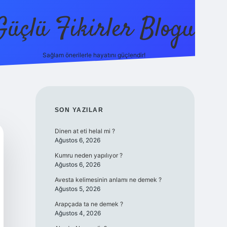
Güçlü Fikirler Blogu
Sağlam önerilerle hayatını güçlendir!
elexbet güncel giriş
betexper bahis
SIDEBAR
SON YAZILAR
Dinen at eti helal mi ?
Ağustos 6, 2026
Kumru neden yapılıyor ?
Ağustos 6, 2026
Avesta kelimesinin anlamı ne demek ?
Ağustos 5, 2026
Arapçada ta ne demek ?
Ağustos 4, 2026