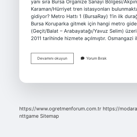
yanı sıra Bursa Organize Sanayi Bölgesi/Akpın
Karaman/Hürriyet tren istasyonları bulunmakta
gidiyor? Metro Hattı 1 (BursaRay) 1’in ilk dura
Bursa Koruparka gitmek için hangi metro gide
(Geçit/Balat – Arabayatağı/Yavuz Selim) üzerin
2011 tarihinde hizmete açılmıştır. Osmangazi 
Bursa
Devamını okuyun
Yorum Bırak
Metro
2
Nereye
Gidiyor
https://www.ogretmenforum.com.tr
https://modara
nttgame
Sitemap