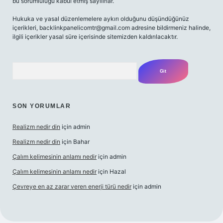
bu sorumluluğu kabul etmiş sayılırlar.
Hukuka ve yasal düzenlemelere aykırı olduğunu düşündüğünüz
içerikleri,
backlinkpanelicomtr@gmail.com
adresine bildirmeniz halinde,
ilgili içerikler yasal süre içerisinde sitemizden kaldırılacaktır.
Arama
SON YORUMLAR
Realizm nedir din
için
admin
Realizm nedir din
için
Bahar
Çalım kelimesinin anlamı nedir
için
admin
Çalım kelimesinin anlamı nedir
için
Hazal
Çevreye en az zarar veren enerji türü nedir
için
admin