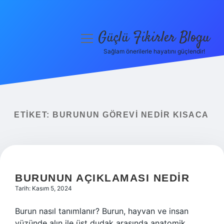
Güçlü Fikirler Blogu
menüyü
aç
Sağlam önerilerle hayatını güçlendir!
Anasayfa
Gizlilik Politikası
Yasal Uyarı
ETIKET:
BURUNUN GÖREVI NEDIR KISACA
Hakkımızda
BURUNUN AÇIKLAMASI NEDIR
Tarih: Kasım 5, 2024
Burun nasıl tanımlanır? Burun, hayvan ve insan
yüzünde alın ile üst dudak arasında anatomik