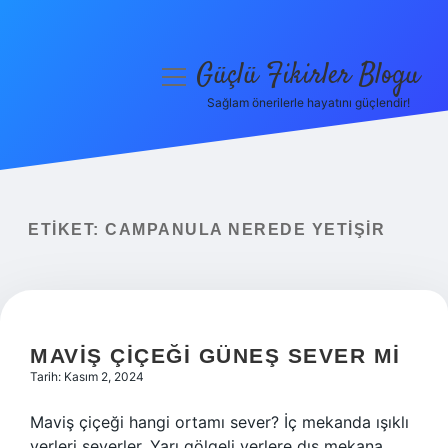
Güçlü Fikirler Blogu
menüyü
aç
Sağlam önerilerle hayatını güçlendir!
Anasayfa
Gizlilik Politikası
Yasal Uyarı
ETIKET:
CAMPANULA NEREDE YETIŞIR
Hakkımızda
MAVIŞ ÇIÇEĞI GÜNEŞ SEVER MI
Tarih: Kasım 2, 2024
Maviş çiçeği hangi ortamı sever? İç mekanda ışıklı
yerleri severler. Yarı gölgeli yerlere dış mekana