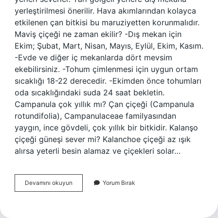
yerleştirilmesi önerilir. Hava akımlarından kolayca
etkilenen çan bitkisi bu maruziyetten korunmalıdır.
Maviş çiçeği ne zaman ekilir? -Dış mekan için
Ekim; Şubat, Mart, Nisan, Mayıs, Eylül, Ekim, Kasım.
-Evde ve diğer iç mekanlarda dört mevsim
ekebilirsiniz. -Tohum çimlenmesi için uygun ortam
sıcaklığı 18-22 derecedir. -Ekimden önce tohumları
oda sıcaklığındaki suda 24 saat bekletin.
Campanula çok yıllık mı? Çan çiçeği (Campanula
rotundifolia), Campanulaceae familyasından
yaygın, ince gövdeli, çok yıllık bir bitkidir. Kalanşo
çiçeği güneşi sever mi? Kalanchoe çiçeği az ışık
alırsa yeterli besin alamaz ve çiçekleri solar…
Maviş
Devamını okuyun
Yorum Bırak
Çiçeği
Güneş
Sever
Mi