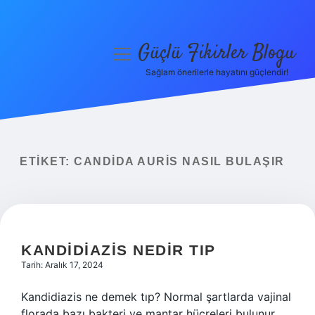
Güçlü Fikirler Blogu
menüyü
aç
Sağlam önerilerle hayatını güçlendir!
Anasayfa
Gizlilik Politikası
Yasal Uyarı
ETIKET:
CANDIDA AURIS NASIL BULAŞIR
Hakkımızda
KANDIDIAZIS NEDIR TIP
Tarih: Aralık 17, 2024
Kandidiazis ne demek tıp? Normal şartlarda vajinal
florada bazı bakteri ve mantar hücreleri bulunur.