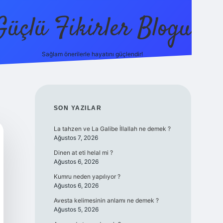
Güçlü Fikirler Blogu
Sağlam önerilerle hayatını güçlendir!
elexbet güncel giriş
betexper bahis
SIDEBAR
SON YAZILAR
La tahzen ve La Galibe İllallah ne demek ?
Ağustos 7, 2026
Dinen at eti helal mi ?
Ağustos 6, 2026
Kumru neden yapılıyor ?
Ağustos 6, 2026
Avesta kelimesinin anlamı ne demek ?
Ağustos 5, 2026