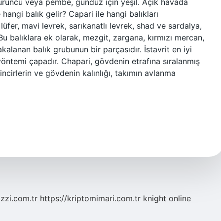
turuncu veya pembe, gündüz için yeşil. Açık havada
hangi balık gelir? Capari ile hangi balıkları
lüfer, mavi levrek, sarıkanatlı levrek, shad ve sardalya,
 Bu balıklara ek olarak, mezgit, zargana, kırmızı mercan,
kalanan balık grubunun bir parçasıdır. İstavrit en iyi
 yöntemi çapadır. Chapari, gövdenin etrafına sıralanmış
zincirlerin ve gövdenin kalınlığı, takımın avlanma
zzi.com.tr
https://kriptomimari.com.tr
knight online