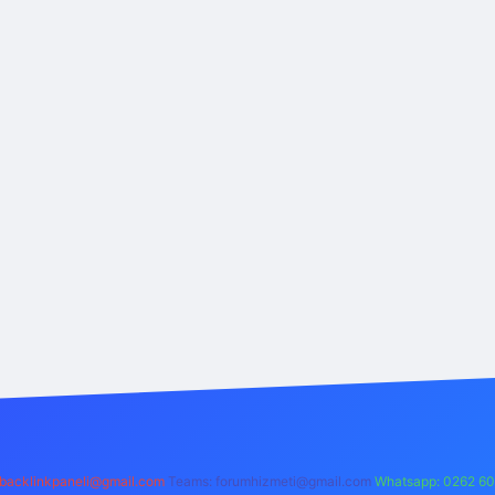
backlinkpaneli@gmail.com
Teams:
forumhizmeti@gmail.com
Whatsapp: 0262 60