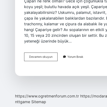
Çapari ne renk olmalı? Gece için çoğunlukla 
koyu yeşil; bulutlu havada açık yeşil. Çapariye 
yakalayabilirsiniz? Uskumru, palamut, istavrit, 
çapa ile yakalanabilen balıklardan bazılarıdır.
trachonny, kalamar ve çipura da alabalık ile ya
hangi Çapariye gelir? Av sopalarının en etkili
10, 15 veya 20 zincirden oluşan bir settir. Bu 
yeteneği üzerinde büyük…
Çinekop
Devamını okuyun
Yorum Bırak
Hangi
Renk
Çapariye
Gelir
https://www.ogretmenforum.com.tr
https://modara
nttgame
Sitemap