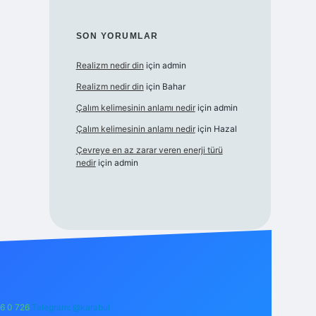
SON YORUMLAR
Realizm nedir din
için
admin
Realizm nedir din
için
Bahar
Çalım kelimesinin anlamı nedir
için
admin
Çalım kelimesinin anlamı nedir
için
Hazal
Çevreye en az zarar veren enerji türü
nedir
için
admin
6 0 726
Telegram: @karabul