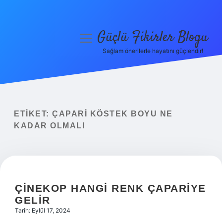
Güçlü Fikirler Blogu
menüyü
aç
Sağlam önerilerle hayatını güçlendir!
Anasayfa
Gizlilik Politikası
Yasal Uyarı
ETIKET:
ÇAPARI KÖSTEK BOYU NE
KADAR OLMALI
Hakkımızda
ÇINEKOP HANGI RENK ÇAPARIYE
GELIR
Tarih: Eylül 17, 2024