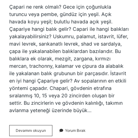
Çapari ne renk olmalı? Gece için çoğunlukla
turuncu veya pembe, gündüz için yeşil. Açık
havada koyu yeşil; bulutlu havada açık yeşil.
Çapariye hangi balık gelir? Capari ile hangi balıkları
yakalayabilirsiniz? Uskumru, palamut, istavrit, lüfer,
mavi levrek, sarıkanatlı levrek, shad ve sardalya,
çapa ile yakalanabilen balıklardan bazılarıdır. Bu
balıklara ek olarak, mezgit, zargana, kırmızı
mercan, trachonny, kalamar ve çipura da alabalık
ile yakalanan balık grubunun bir parçasıdır. İstavrit
en iyi hangi Çapariye gelir? Av sopalarının en etkili
yöntemi çapadır. Chapari, gövdenin etrafına
sıralanmış 10, 15 veya 20 zincirden oluşan bir
settir. Bu zincirlerin ve gövdenin kalınlığı, takımın
avlanma yeteneği üzerinde büyük…
Çinekop
Devamını okuyun
Yorum Bırak
Hangi