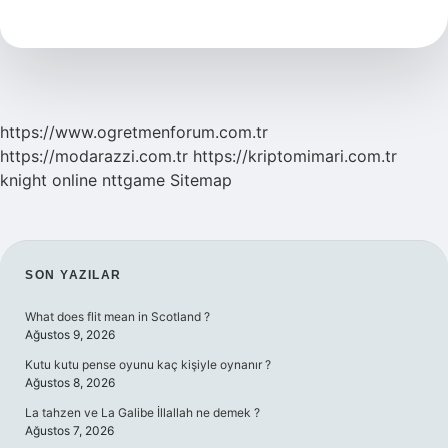
Renk
Çapariye
Gelir
https://www.ogretmenforum.com.tr
https://modarazzi.com.tr
https://kriptomimari.com.tr
knight online
nttgame
Sitemap
SIDEBAR
SON YAZILAR
What does flit mean in Scotland ?
Ağustos 9, 2026
Kutu kutu pense oyunu kaç kişiyle oynanır ?
Ağustos 8, 2026
La tahzen ve La Galibe İllallah ne demek ?
Ağustos 7, 2026