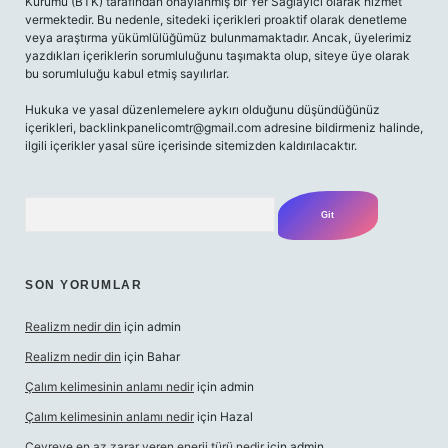
Kurumu (BTK) tarafından onaylanmış bir Yer Sağlayıcı olarak hizmet
vermektedir. Bu nedenle, sitedeki içerikleri proaktif olarak denetleme
veya araştırma yükümlülüğümüz bulunmamaktadır. Ancak, üyelerimiz
yazdıkları içeriklerin sorumluluğunu taşımakta olup, siteye üye olarak
bu sorumluluğu kabul etmiş sayılırlar.
Hukuka ve yasal düzenlemelere aykırı olduğunu düşündüğünüz
içerikleri,
backlinkpanelicomtr@gmail.com
adresine bildirmeniz halinde,
ilgili içerikler yasal süre içerisinde sitemizden kaldırılacaktır.
Arama
SON YORUMLAR
Realizm nedir din
için
admin
Realizm nedir din
için
Bahar
Çalım kelimesinin anlamı nedir
için
admin
Çalım kelimesinin anlamı nedir
için
Hazal
Çevreye en az zarar veren enerji türü nedir
için
admin