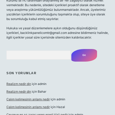
Kurumu (BTK) tarafından onaylanmış bir Yer Sağlayıcı olarak hizmet
vermektedir. Bu nedenle, sitedeki içerikleri proaktif olarak denetleme
veya araştırma yükümlülüğümüz bulunmamaktadır. Ancak, üyelerimiz
yazdıkları içeriklerin sorumluluğunu taşımakta olup, siteye üye olarak
bu sorumluluğu kabul etmiş sayılırlar.
Hukuka ve yasal düzenlemelere aykırı olduğunu düşündüğünüz
içerikleri,
backlinkpanelicomtr@gmail.com
adresine bildirmeniz halinde,
ilgili içerikler yasal süre içerisinde sitemizden kaldırılacaktır.
Arama
SON YORUMLAR
Realizm nedir din
için
admin
Realizm nedir din
için
Bahar
Çalım kelimesinin anlamı nedir
için
admin
Çalım kelimesinin anlamı nedir
için
Hazal
Çevreye en az zarar veren enerji türü nedir
için
admin