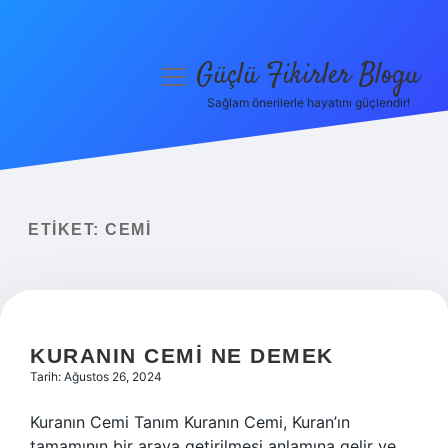
Güçlü Fikirler Blogu
menüyü
aç
Sağlam önerilerle hayatını güçlendir!
Anasayfa
Gizlilik Politikası
Yasal Uyarı
ETIKET:
CEMI
Hakkımızda
KURANIN CEMI NE DEMEK
Tarih: Ağustos 26, 2024
Kuranın Cemi Tanım Kuranın Cemi, Kuran’ın
tamamının bir araya getirilmesi anlamına gelir ve