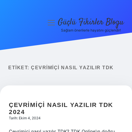
Güçlü Fikirler Blogu
menüyü
aç
Sağlam önerilerle hayatını güçlendir!
Anasayfa
Gizlilik Politikası
Yasal Uyarı
ETIKET:
ÇEVRIMIÇI NASIL YAZILIR TDK
Hakkımızda
ÇEVRIMIÇI NASIL YAZILIR TDK
2024
Tarih: Ekim 4, 2024
Çevrimiçi nasıl yazılır TDK? TDK Online’ın doğru