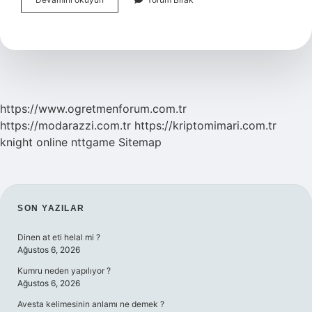
Nasıl
Yazılır
Tdk
2024
https://www.ogretmenforum.com.tr
https://modarazzi.com.tr
https://kriptomimari.com.tr
knight online
nttgame
Sitemap
SIDEBAR
SON YAZILAR
Dinen at eti helal mi ?
Ağustos 6, 2026
Kumru neden yapılıyor ?
Ağustos 6, 2026
Avesta kelimesinin anlamı ne demek ?