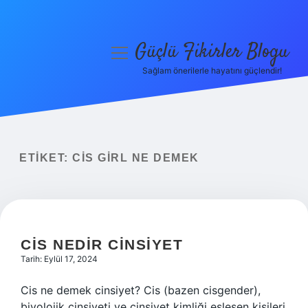
Güçlü Fikirler Blogu
menüyü
aç
Sağlam önerilerle hayatını güçlendir!
Anasayfa
Gizlilik Politikası
Yasal Uyarı
ETIKET:
CIS GIRL NE DEMEK
Hakkımızda
CIS NEDIR CINSIYET
Tarih: Eylül 17, 2024
Cis ne demek cinsiyet? Cis (bazen cisgender),
biyolojik cinsiyeti ve cinsiyet kimliği eşleşen kişileri