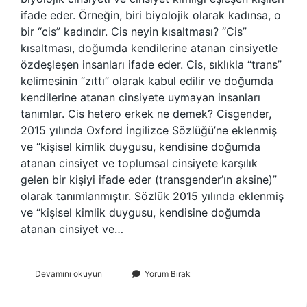
ifade eder. Örneğin, biri biyolojik olarak kadınsa, o
bir “cis” kadındır. Cis neyin kısaltması? “Cis”
kısaltması, doğumda kendilerine atanan cinsiyetle
özdeşleşen insanları ifade eder. Cis, sıklıkla “trans”
kelimesinin “zıttı” olarak kabul edilir ve doğumda
kendilerine atanan cinsiyete uymayan insanları
tanımlar. Cis hetero erkek ne demek? Cisgender,
2015 yılında Oxford İngilizce Sözlüğü’ne eklenmiş
ve “kişisel kimlik duygusu, kendisine doğumda
atanan cinsiyet ve toplumsal cinsiyete karşılık
gelen bir kişiyi ifade eder (transgender’ın aksine)”
olarak tanımlanmıştır. Sözlük 2015 yılında eklenmiş
ve “kişisel kimlik duygusu, kendisine doğumda
atanan cinsiyet ve…
Cis
Devamını okuyun
Yorum Bırak
Nedir
Cinsiyet