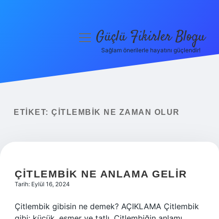
Güçlü Fikirler Blogu
menüyü
aç
Sağlam önerilerle hayatını güçlendir!
Anasayfa
Gizlilik Politikası
Yasal Uyarı
ETIKET:
ÇITLEMBIK NE ZAMAN OLUR
Hakkımızda
ÇITLEMBIK NE ANLAMA GELIR
Tarih: Eylül 16, 2024
Çitlembik gibisin ne demek? AÇIKLAMA Çitlembik
gibi: küçük, esmer ve tatlı. Çitlembiğin anlamı