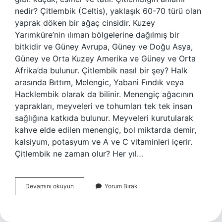
nedir? Çitlembik (Celtis), yaklaşık 60-70 türü olan
yaprak döken bir ağaç cinsidir. Kuzey
Yarımküre’nin ılıman bölgelerine dağılmış bir
bitkidir ve Güney Avrupa, Güney ve Doğu Asya,
Güney ve Orta Kuzey Amerika ve Güney ve Orta
Afrika’da bulunur. Çitlembik nasıl bir şey? Halk
arasında Bıttım, Melengic, Yabani Fındık veya
Hacklembik olarak da bilinir. Menengiç ağacının
yaprakları, meyveleri ve tohumları tek tek insan
sağlığına katkıda bulunur. Meyveleri kurutularak
kahve elde edilen menengiç, bol miktarda demir,
kalsiyum, potasyum ve A ve C vitaminleri içerir.
Çitlembik ne zaman olur? Her yıl…
Çitlembik
Devamını okuyun
Yorum Bırak
Ne
Anlama
Gelir