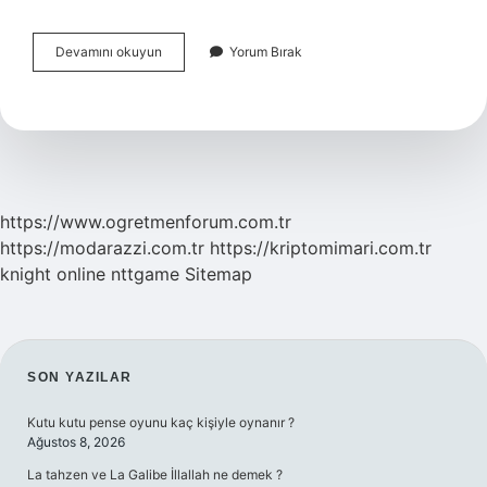
Çocuk
Devamını okuyun
Yorum Bırak
Şiirleri
Antolojisi
Nedir
https://www.ogretmenforum.com.tr
https://modarazzi.com.tr
https://kriptomimari.com.tr
knight online
nttgame
Sitemap
SIDEBAR
SON YAZILAR
Kutu kutu pense oyunu kaç kişiyle oynanır ?
Ağustos 8, 2026
La tahzen ve La Galibe İllallah ne demek ?