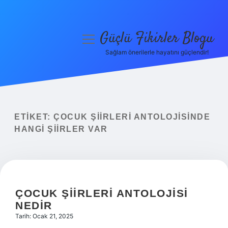
Güçlü Fikirler Blogu
menüyü
aç
Sağlam önerilerle hayatını güçlendir!
Anasayfa
Gizlilik Politikası
Yasal Uyarı
ETIKET:
ÇOCUK ŞIIRLERI ANTOLOJISINDE
HANGI ŞIIRLER VAR
Hakkımızda
ÇOCUK ŞIIRLERI ANTOLOJISI
NEDIR
Tarih: Ocak 21, 2025