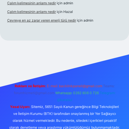
Çalım kelimesinin anlamı nedir
için
admin
Çalım kelimesinin anlamı nedir
için
Hazal
Çevreye en az zarar veren enerji türü nedir
için
admin
s
Reklam ve İletişim:
E-mail:
backlinkpaneli@gmail.com
Teams:
forumhizmeti@gmail.com
Whatsapp: 0262 606 0 726
Telegram:
@karabul
Yasal Uyarı:
Sitemiz, 5651 Sayılı Kanun gereğince Bilgi Teknolojileri
ve İletişim Kurumu (BTK) tarafından onaylanmış bir Yer Sağlayıcı
olarak hizmet vermektedir. Bu nedenle, sitedeki içerikleri proaktif
olarak denetleme veya araştırma yükümlülüğümüz bulunmamaktadır.